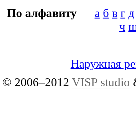
По алфавиту
—
а
б
в
г
д
ч
Наружная р
© 2006–2012
VISP studio