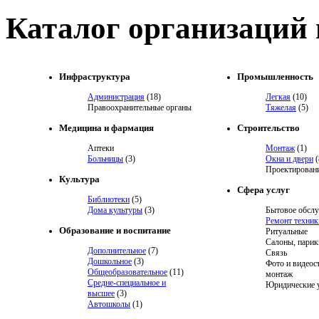
Каталог организаций
Инфраструктура
Промышленность
Администрация
(18)
Легкая
(10)
Правоохранительные органы
Тяжелая
(5)
Медицина и фармация
Строительство
Аптеки
Монтаж
(1)
Больницы
(3)
Окна и двери
(
Проектировани
Культура
Сфера услуг
Библиотеки
(5)
Дома культуры
(3)
Бытовое обсл
Ремонт техник
Образование и воспитание
Ритуальные
Салоны, парик
Дополнительное
(7)
Связь
Дошкольное
(3)
Фото и видеос
Общеобразовательное
(11)
монтаж
Средне-специальное и
Юридические 
высшее
(3)
Автошколы
(1)