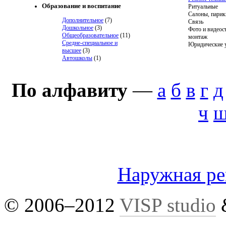
Образование и воспитание
Ритуальные
Салоны, парик
Дополнительное
(7)
Связь
Дошкольное
(3)
Фото и видеос
Общеобразовательное
(11)
монтаж
Средне-специальное и
Юридические 
высшее
(3)
Автошколы
(1)
По алфавиту
—
а
б
в
г
д
ч
Наружная р
© 2006–2012
VISP studio