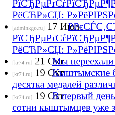
РїСЂРµРґСѓРїСЂРµР¶Рґ
РёСЋР»СЏ: Р»РёРІРЅРё
17
Июл
Р­РєСЃС‚
[adminkgo.ru]
РїСЂРµРґСѓРїСЂРµР¶Р
РёСЋР»СЏ: Р»РёРІРЅРё
21
Окт
Мы переехали 
[kr74.ru]
19
Окт
Кыштымские б
[kr74.ru]
десятка медалей различ
19
Окт
В первый день
[kr74.ru]
сотни кыштымцев уже з