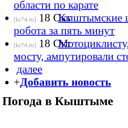
области по карате
18
Окт
Кыштымские ш
[kr74.ru]
робота за пять минут
18
Окт
Мотоциклисту
[kr74.ru]
мосту, ампутировали ст
далее
+
Добавить новость
Погода в Кыштыме