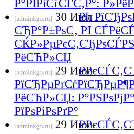
Р°РІРіСѓСЃС‚Р°: Р»РёР
30
Июл
Рћ РїСЂРѕ
[adminkgo.ru]
СЂР°Р±РѕС‚ РІ СЃРёС
СЌР»РµРєС‚СЂРѕСЃРЅР
РёСЋР»СЏ
29
Июл
Р­РєСЃС‚
[adminkgo.ru]
РїСЂРµРґСѓРїСЂРµР¶Р
РёСЋР»СЏ: Р°РЅРѕРјР
РїРѕРіРѕРґР°
29
Июл
Р­РєСЃС‚
[adminkgo.ru]