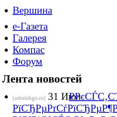
Вершина
е-Газета
Галерея
Компас
Форум
Лента новостей
31
Июл
Р­РєСЃС‚
[adminkgo.ru]
РїСЂРµРґСѓРїСЂРµР¶Рґ