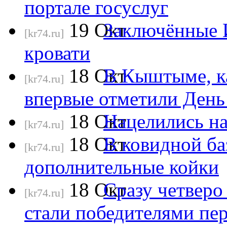
портале госуслуг
19
Окт
Заключённые И
[kr74.ru]
кровати
18
Окт
В Кыштыме, ка
[kr74.ru]
впервые отметили День
18
Окт
Нацелились н
[kr74.ru]
18
Окт
В ковидной б
[kr74.ru]
дополнительные койки
18
Окт
Сразу четвер
[kr74.ru]
стали победителями пе