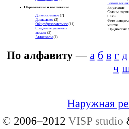
Ремонт техник
Образование и воспитание
Ритуальные
Салоны, парик
Дополнительное
(7)
Связь
Дошкольное
(3)
Фото и видеос
Общеобразовательное
(11)
монтаж
Средне-специальное и
Юридические 
высшее
(3)
Автошколы
(1)
По алфавиту
—
а
б
в
г
д
ч
Наружная р
© 2006–2012
VISP studio