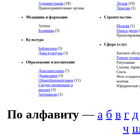
Администрация
(18)
Легкая
(10)
Правоохранительные органы
Тяжелая
(5)
Медицина и фармация
Строительство
Аптеки
Монтаж
(1)
Больницы
(3)
Окна и двери
(
Проектировани
Культура
Сфера услуг
Библиотеки
(5)
Дома культуры
(3)
Бытовое обсл
Ремонт техник
Образование и воспитание
Ритуальные
Салоны, парик
Дополнительное
(7)
Связь
Дошкольное
(3)
Фото и видеос
Общеобразовательное
(11)
монтаж
Средне-специальное и
Юридические 
высшее
(3)
Автошколы
(1)
По алфавиту
—
а
б
в
г
д
ч