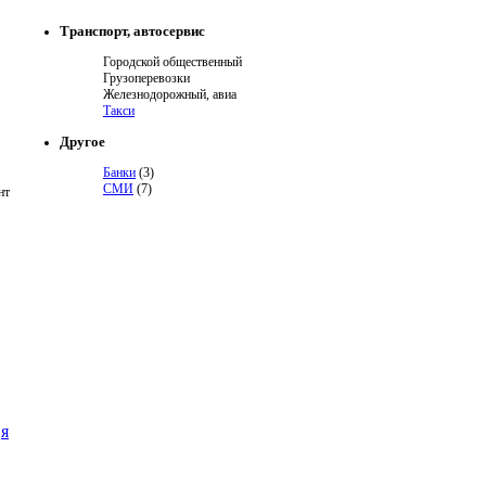
Транспорт, автосервис
Городской общественный
Грузоперевозки
Железнодорожный, авиа
Такси
Другое
Банки
(3)
СМИ
(7)
нт
я