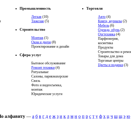
Промышленность
Торговля
Легкая
(10)
Авто
(4)
ы
Тяжелая
(5)
Книги, журналы
(2)
Мебель
(6)
Строительство
Одежда, обувь
(2)
Оргтехника
(4)
Монтаж
(1)
Парфюмерия,
Окна и двери
(8)
косметика
Проектирование и дизайн
Продукты
Строительство и ремо
Сфера услуг
Товары для дома
Торговые центры
Бытовое обслуживание
Цветы и подарки
(3)
Ремонт техники
(4)
Ритуальные
Салоны, парикмахерские
Связь
Фото и видеосъемка,
монтаж
Юридические услуги
По алфавиту
—
а
б
в
г
д
е
ж
з
и
к
л
м
н
о
п
р
с
т
у
ф
х
ц
ч
ш
щ
э
ю