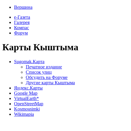
Вершина
е-Газета
Галерея
Компас
Форум
Карты Кыштыма
Sugomak.Карта
Печатное издание
Список улиц
Обсудить на Форуме
Другие карты Кыштыма
Яндекс.Карты
Google Map
VirtualEarth*
OpenStreetMap
Kosmosnimki
Wikimapia