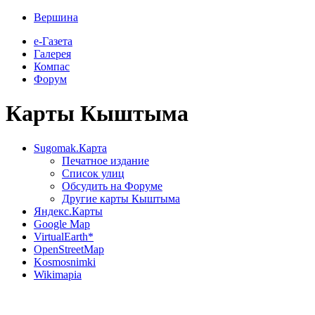
Вершина
е-Газета
Галерея
Компас
Форум
Карты Кыштыма
Sugomak.Карта
Печатное издание
Список улиц
Обсудить на Форуме
Другие карты Кыштыма
Яндекс.Карты
Google Map
VirtualEarth*
OpenStreetMap
Kosmosnimki
Wikimapia