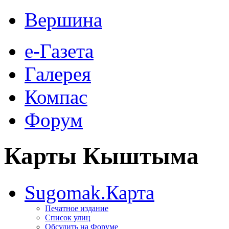
Вершина
е-Газета
Галерея
Компас
Форум
Карты Кыштыма
Sugomak.Карта
Печатное издание
Список улиц
Обсудить на Форуме